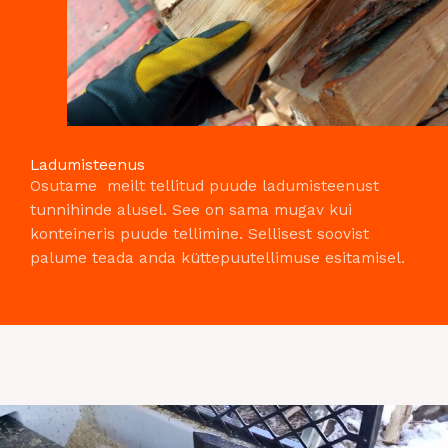
Ladumisteenus
Osutame meilt tellitud puude ladumisteenust
tunnihinde alusel. See on sama mugav kui
konteineris puude tellimine. Sellisest soovist
palume teada anda küttepuutellimuse esitamisel.