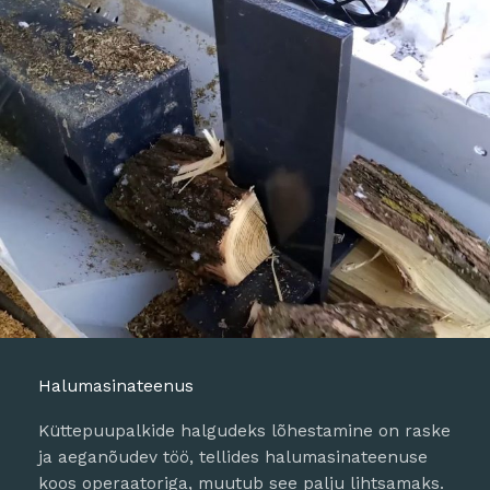
Halumasinateenus
Küttepuupalkide halgudeks lõhestamine on raske
ja aeganõudev töö, tellides halumasinateenuse
koos operaatoriga, muutub see palju lihtsamaks.