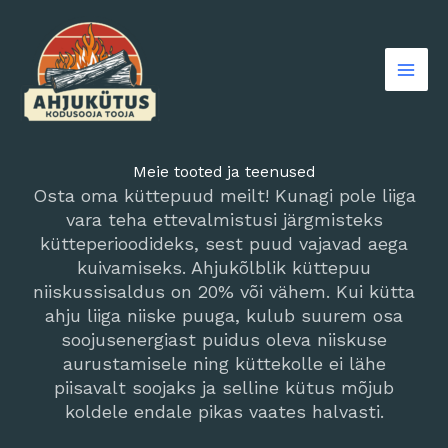
Skip
to
content
Meie tooted ja teenused
Osta oma küttepuud meilt! Kunagi pole liiga
vara teha ettevalmistusi järgmisteks
kütteperioodideks, sest puud vajavad aega
kuivamiseks. Ahjukõlblik küttepuu
niiskussisaldus on 20% või vähem. Kui kütta
ahju liiga niiske puuga, kulub suurem osa
soojusenergiast puidus oleva niiskuse
aurustamisele ning küttekolle ei lähe
piisavalt soojaks ja selline kütus mõjub
koldele endale pikas vaates halvasti.